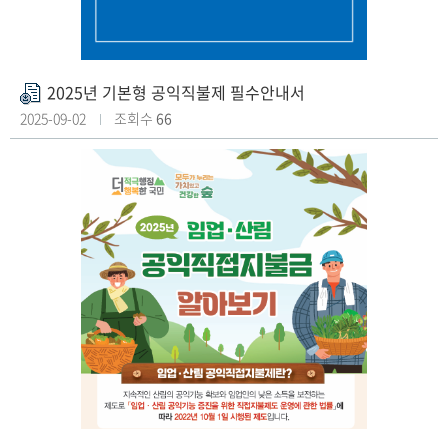
2025년 기본형 공익직불제 필수안내서
첨
부
2025-09-02
조회수
66
파
일