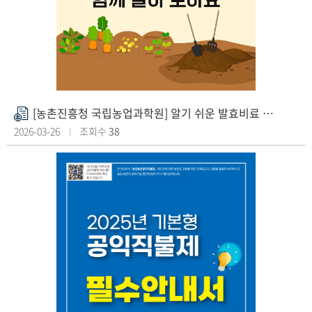
e
6
2
[농촌진흥청 국립농업과학원] 알기 쉬운 발효비료 제조기술
첨
부
2026-03-26
조회수
38
파
일