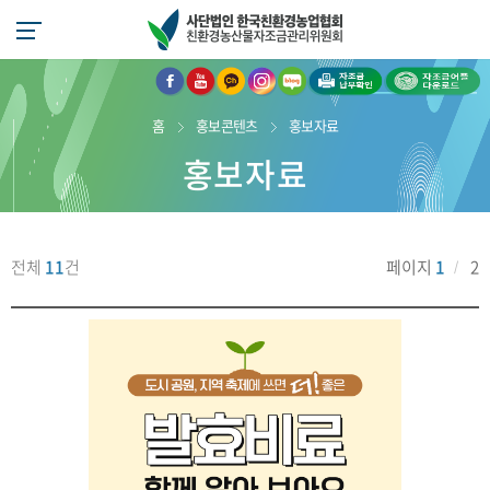
페
유
자
인
블
자
자
이
튜
조
스
로
조
조
스
브
금
타
그
금
금
홈
홍보콘텐츠
홍보자료
북
로
카
그
로
납
어
홍보자료
으
이
카
램
이
부
플
로
동
오
으
동
확
다
이
톡
로
인
운
동
문
이
로
의
동
드
전체
11
건
페이지
1
2
-
바
아
로
이
가
디:
기
e
c
o
l
o
v