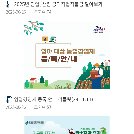
2025년 임업, 산림 공익직접직불금 알아보기
첨
부
2025-06-26
조회수
74
파
일
임업경영체 등록 안내 리플릿(24.11.11)
첨
부
2025-06-26
조회수
57
파
일