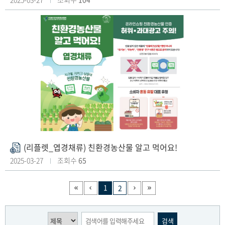
파
일
(리플렛_엽경채류) 친환경농산물 알고 먹어요!
첨
부
2025-03-27
조회수
65
파
일
1
2