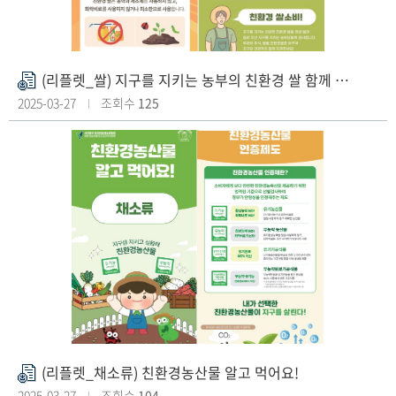
(리플렛_쌀) 지구를 지키는 농부의 친환경 쌀 함께 먹어요!
첨
부
2025-03-27
조회수
125
파
일
(리플렛_채소류) 친환경농산물 알고 먹어요!
첨
부
2025-03-27
조회수
104