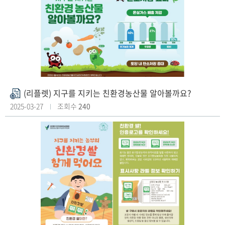
(리플렛) 지구를 지키는 친환경농산물 알아볼까요?
첨
부
2025-03-27
조회수
240
파
일